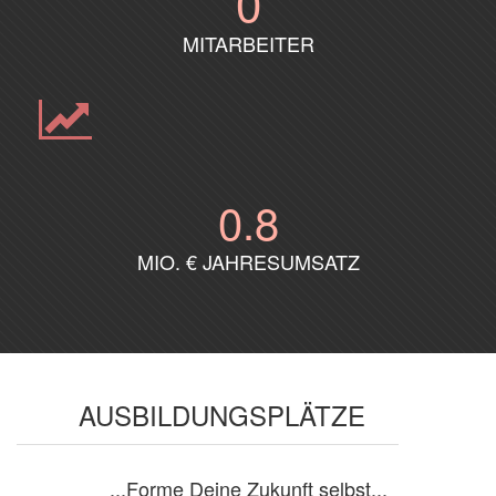
0
MITARBEITER
0
.8
MIO. € JAHRESUMSATZ
AUSBILDUNGSPLÄTZE
...Forme Deine Zukunft selbst...